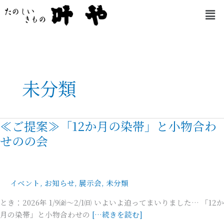
内
メ
容
ニ
を
ュ
ー
ス
キ
ッ
プ
未分類
≪ご提案≫「12か月の染帯」と小物合わ
≪
ご
せのの会
提
案
≫「12
イベント
,
お知らせ
,
展示会
,
未分類
か
月
とき：2026年 1/9㈮～2/1㈰ いよいよ迫ってまいりました… 「12か
の
月の染帯」と小物合わせの
[…続きを読む]
染