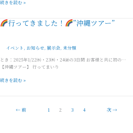
ネ
続きを読む »
ー
ト
行ってきました！
”沖縄ツアー”
を…
行
っ
て
イベント
,
お知らせ
,
展示会
,
未分類
き
ま
とき：2025年1/22㈬・23㈭・24㈮の3日間 お客様と共に初の…
し
【沖縄ツアー】 行ってまいり
た！
続きを読む »
”沖
縄
ツ
ア
←
前
1
2
3
4
次
→
ー”