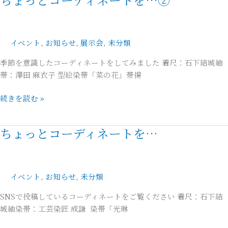
ょ
っ
と
イベント
,
お知らせ
,
展示会
,
未分類
コ
ー
季節を意識したコーディネートをしてみました 着尺：石下結城紬
デ
帯：澤田 麻衣子 型絵染帯「菜の花」帯揚
ィ
ネ
続きを読む »
ー
ト
ちょっとコーディネートを…
ち
を…
ょ
②
っ
と
イベント
,
お知らせ
,
未分類
コ
ー
SNSで投稿しているコーディネートをご覧ください 着尺：石下結
デ
城紬染帯：工芸染匠 成謙 染帯「光琳
ィ