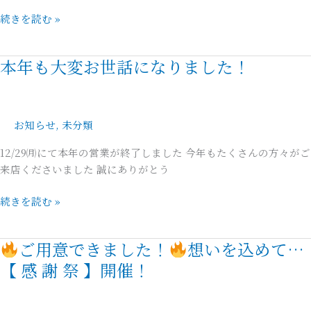
帯」
続きを読む »
と
小
物
本年も大変お世話になりました！
本
合
年
わ
も
せ
大
お知らせ
,
未分類
の
変
の
お
12/29㈪にて本年の営業が終了しました 今年もたくさんの方々がご
会
世
来店くださいました 誠にありがとう
話
に
続きを読む »
な
り
ご用意できました！
想いを込めて…
ま
ご
し
【 感 謝 祭 】開催！
用
た！
意