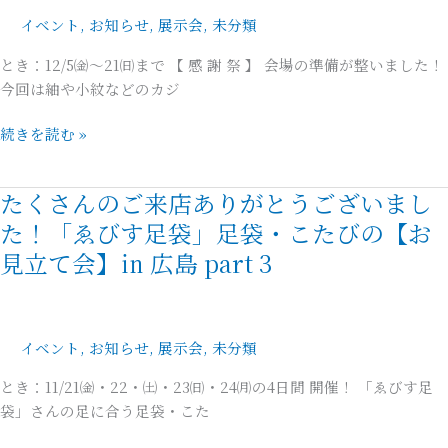
で
イベント
,
お知らせ
,
展示会
,
未分類
き
ま
とき：12/5㈮～21㈰まで 【 感 謝 祭 】 会場の準備が整いました！
し
今回は紬や小紋などのカジ
た！
続きを読む »
想
い
を
たくさんのご来店ありがとうございまし
た
込
く
た！「ゑびす足袋」足袋・こたびの【お
め
さ
見立て会】㏌ 広島 part 3
て…
ん
【
の
感
ご
謝
来
イベント
,
お知らせ
,
展示会
,
未分類
祭
店
】
とき：11/21㈮・22・㈯・23㈰・24㈪の4日間 開催！ 「ゑびす足
あ
開
袋」さんの足に合う足袋・こた
り
催！
が