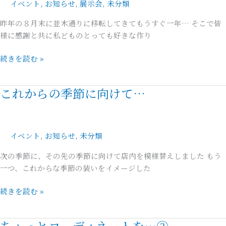
イベント
,
お知らせ
,
展示会
,
未分類
洛
知！
【お
風
≫
昨年の８月末に並木通りに移転してきてもうすぐ一年… そこで皆
見
林」
移
様に感謝と共に私どものとっても好きな作り
立
の
転
て
会
一
続きを読む »
会】
周
㏌
年
広
これからの季節に向けて…
こ
記
島
れ
念
part
か
シ
3
ら
リ
イベント
,
お知らせ
,
未分類
の
ー
季
ズ
次の季節に、その先の季節に向けて店内を模様替えしました もう
節
一つ、これからな季節の装いをイメージした
に
向
続きを読む »
け
て…
ちょっとコーディネートを…②
ち