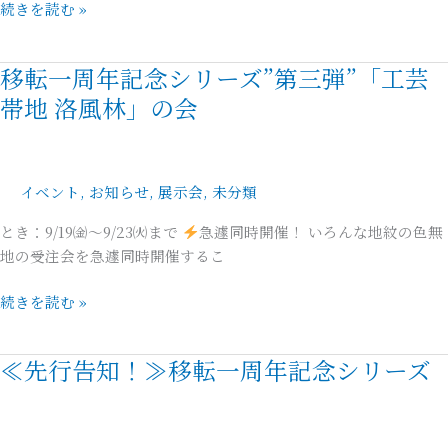
続きを読む »
と
う
ご
移転一周年記念シリーズ”第三弾”「工芸
移
ざ
転
帯地 洛風林」の会
い
一
ま
周
し
年
た！
イベント
,
お知らせ
,
展示会
,
未分類
記
「ゑ
念
び
とき：9/19㈮～9/23㈫まで
急遽同時開催！ いろんな地紋の色無
シ
す
地の受注会を急遽同時開催するこ
リ
足
ー
続きを読む »
袋」
ズ”第
足
三
袋・
弾”「工
≪先行告知！≫移転一周年記念シリーズ
≪
こ
芸
先
た
帯
行
び
地
告
の