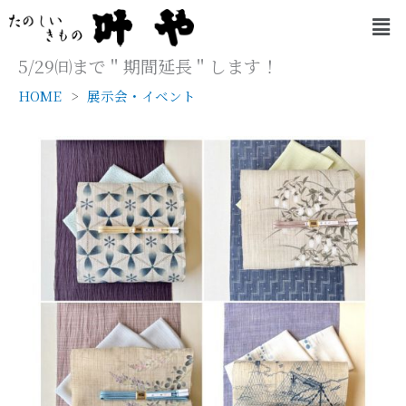
内
メ
容
ニ
を
ュ
5/29㈰まで＂期間延長＂します！
ー
ス
HOME
展示会・イベント
キ
ッ
プ