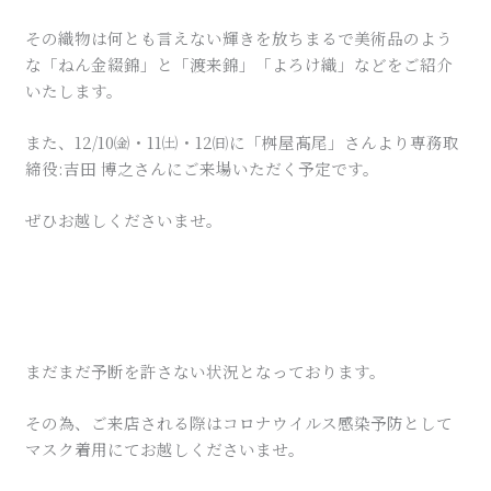
その織物は何とも言えない輝きを放ちまるで美術品のよう
な「ねん金綴錦」と「渡来錦」「よろけ織」などをご紹介
いたします。
また、12/10㈮・11㈯・12㈰に「桝屋髙尾」さんより専務取
締役:吉田 博之さんにご来場いただく予定です。
ぜひお越しくださいませ。
まだまだ予断を許さない状況となっております。
その為、ご来店される際はコロナウイルス感染予防として
マスク着用にてお越しくださいませ。