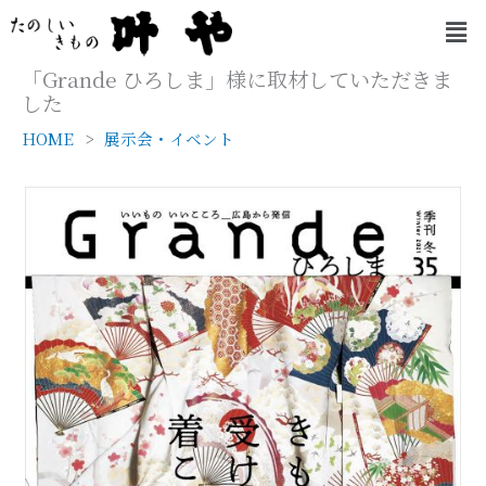
内
メ
容
ニ
を
ュ
「Grande ひろしま」様に取材していただきま
ー
ス
した
キ
HOME
展示会・イベント
ッ
プ