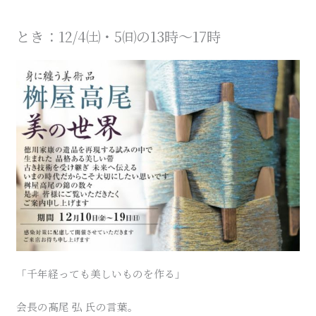
とき：12/4㈯・5㈰の13時～17時
「千年経っても美しいものを作る」
会長の髙尾 弘 氏の言葉。