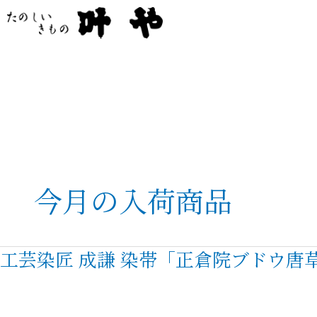
内
容
を
ス
キ
ッ
プ
今月の入荷商品
工芸染匠 成謙 染帯「正倉院ブドウ唐
工
芸
染
匠