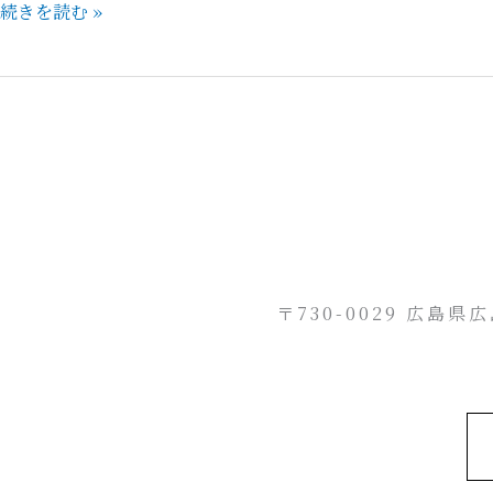
続きを読む »
成
謙
染
帯
「正
倉
院
ブ
ド
ウ
唐
〒730-0029 広島
草」