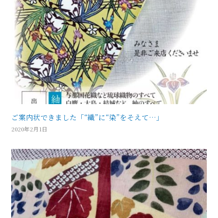
ご案内状できました「“織”に“染”をそえて…」
2020年2月1日