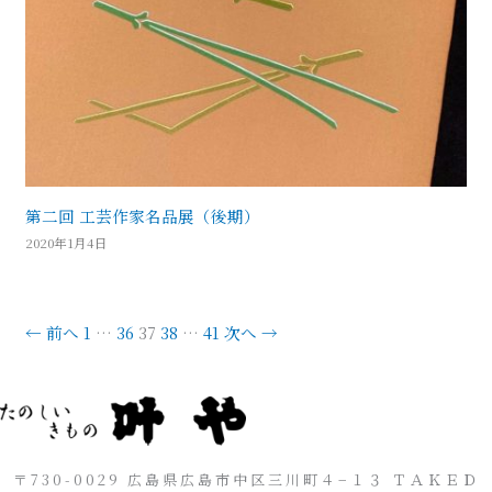
第二回 工芸作家名品展（後期）
2020年1月4日
← 前へ
1
…
36
37
38
…
41
次へ →
〒730-0029 広島県広島市中区三川町４−１３ ＴＡＫＥＤ