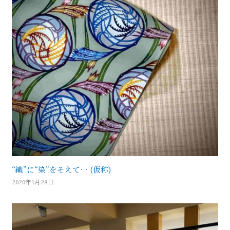
“織”に“染”をそえて… (仮称)
2020年1月28日