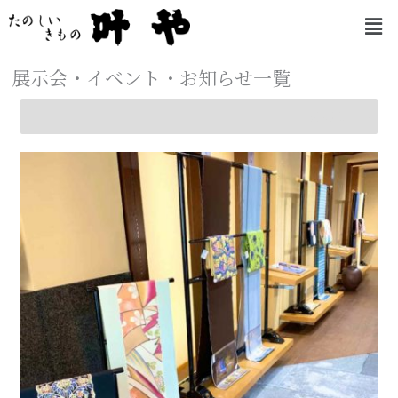
内
メ
容
ニ
を
ュ
ー
ス
展示会・イベント・お知らせ一覧
キ
ッ
MENU
プ