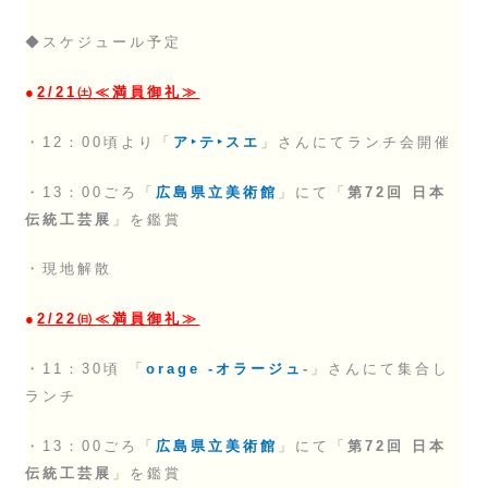
◆スケジュール予定
●
2/21㈯≪満員御礼≫
・12：00頃より「
ア‣テ‣スエ
」さんにてランチ会開催
・13：00ごろ「
広島県立美術館
」にて「
第72回 日本
伝統工芸展
」を鑑賞
・現地解散
●
2/22㈰≪満員御礼≫
・11：30頃 「
orage -オラージュ
‐
」さんにて集合し
ランチ
・13：00ごろ「
広島県立美術館
」にて「
第72回 日本
伝統工芸展
」を鑑賞