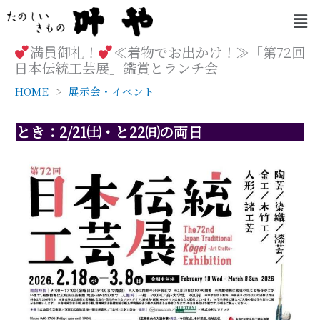
内
メ
容
ニ
を
ュ
満員御礼！
≪着物でお出かけ！≫「第72回
ー
ス
日本伝統工芸展」鑑賞とランチ会
キ
HOME
展示会・イベント
ッ
プ
とき：2/21㈯・と22㈰の両日