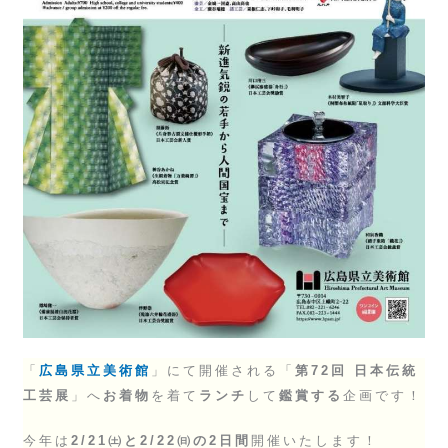
「
広島県立美術館
」にて開催される「
第72回 日本伝統
工芸展
」へ
お着物
を着て
ランチ
して
鑑賞する
企画です！
今年は
2/21㈯と2/22㈰の2日間
開催いたします！