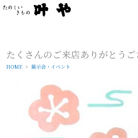
内
容
を
ス
キ
ッ
たくさんのご来店ありがとうご
プ
HOME
展示会・イベント