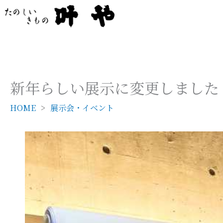
内
容
を
ス
キ
ッ
新年らしい展示に変更しました
プ
HOME
展示会・イベント