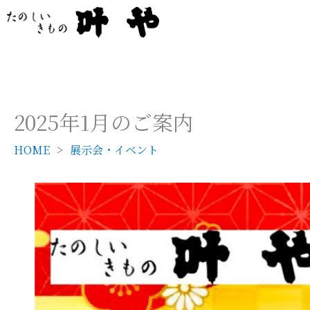
内
容
を
ス
キ
ッ
2025年1月のご案内
プ
HOME
展示会・イベント