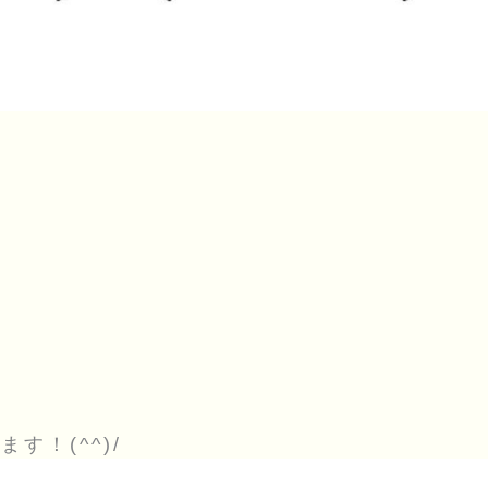
！
！(^^)/