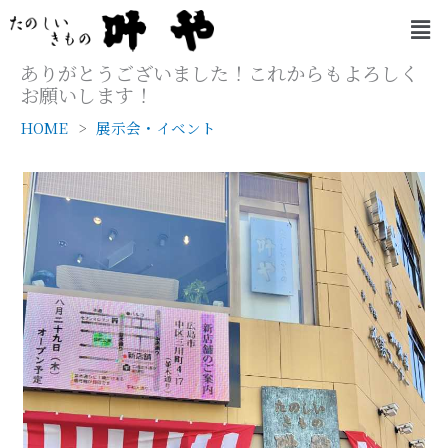
内
メ
容
ニ
を
ュ
ありがとうございました！これからもよろしく
ー
ス
お願いします！
キ
HOME
展示会・イベント
ッ
プ