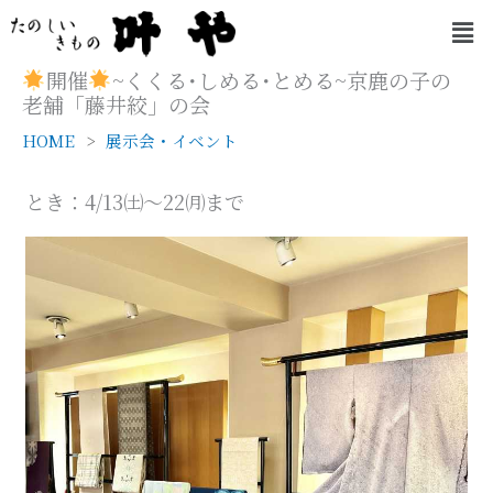
内
メ
容
ニ
を
ュ
開催
~くくる･しめる･とめる~京鹿の子の
ー
ス
老舗「藤井絞」の会
キ
HOME
展示会・イベント
ッ
プ
とき：4/13㈯～22㈪まで