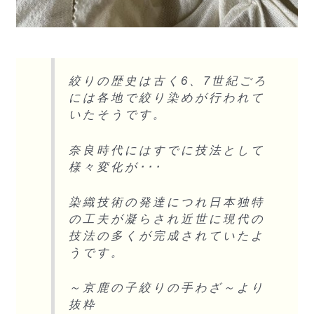
絞りの歴史は古く6、7世紀ごろ
には各地で絞り染めが行われて
いたそうです。
奈良時代にはすでに技法として
様々変化が･･･
染織技術の発達につれ日本独特
の工夫が凝らされ近世に現代の
技法の多くが完成されていたよ
うです。
～京鹿の子絞りの手わざ～より
抜粋