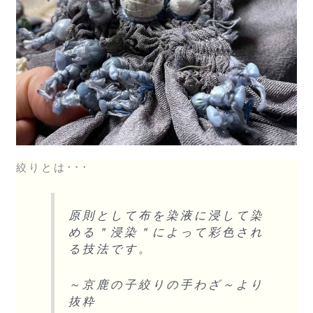
絞りとは･･･
原則として布を染液に浸して染
める＂浸染＂によって彩色され
る技法です。
～京鹿の子絞りの手わざ～より
抜粋