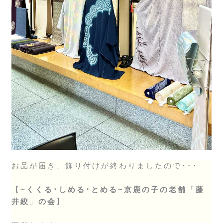
お品が届き、飾り付けが終わりましたので･･･
【
~くくる･しめる･とめる~京鹿の子の老舗
「
藤
井絞
」
の会
】