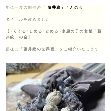
年に一度の開催の「
藤井絞」
さんの会
タイトルを改めました･･･
【
~くくる･しめる･とめる~京鹿の子の老舗
「
藤
井絞
」
の会
】
皆様に「
藤井絞の世界観
」をご紹介いたします