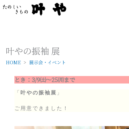
内
容
を
ス
キ
ッ
叶やの振袖 展
プ
HOME
展示会・イベント
とき：3/9㈯～25㈪まで
「
叶やの振袖展
」
ご用意できました！