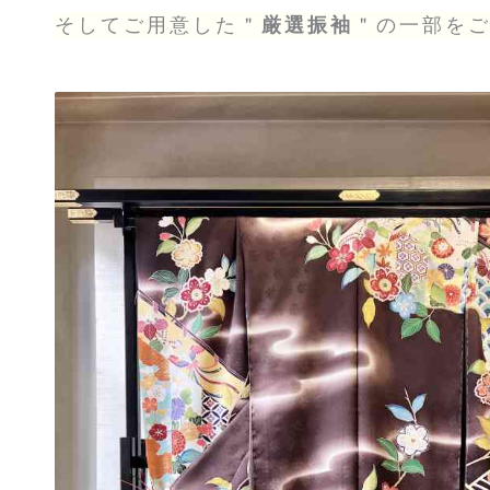
そしてご用意した＂
厳選振袖
＂の一部を