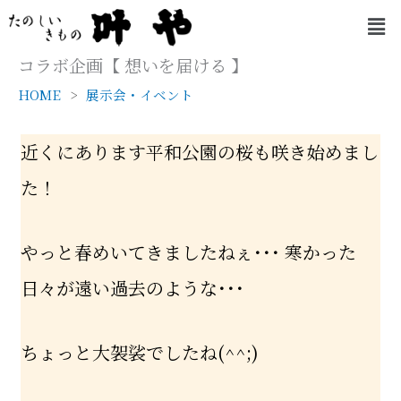
内
メ
容
ニ
を
ュ
コラボ企画【 想いを届ける 】
ー
ス
HOME
展示会・イベント
キ
ッ
プ
近くにあります平和公園の桜も咲き始めまし
た！
やっと春めいてきましたねぇ･･･ 寒かった
日々が遠い過去のような･･･
ちょっと大袈裟でしたね(^^;)