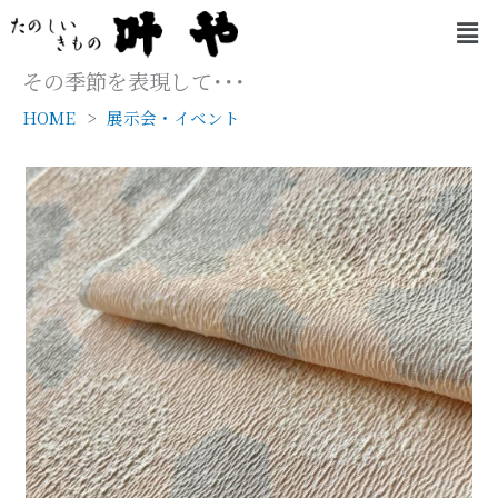
内
メ
容
ニ
を
ュ
その季節を表現して･･･
ー
ス
HOME
展示会・イベント
キ
ッ
プ