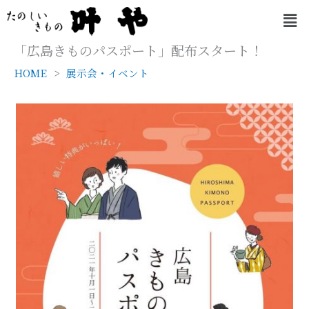
内
メ
容
ニ
を
ュ
「広島きものパスポート」配布スタート！
ー
ス
HOME
展示会・イベント
キ
ッ
プ