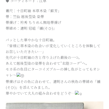
◆ コーディネート：江草
着尺：十日町紬 本草木染「蘇芳」
帯：竺仙 越後型染 染帯
帯揚げ：衿秀 ちりめん無地帯揚げ
帯締め：道明 冠組「纁(そひ)」
パッとした華やかな十日町紬。
「皆様に草木染の色合いが変化していくところを体験して
お召しいただきたい…」
先代が十日町紬の方と作り上げた最後の一つ。
あえて越後型染の染帯を合わせて”北陸コーデ”へ。
モカ系の色目にターコイズブルーの挿し色がとってもオシ
ャレ〜
帯揚げはその色に合わせて、道明さんの秋色の帯締め「纁
(そひ)」を添えてみました。
華やかでいて大人の組み合わせをどうぞ…