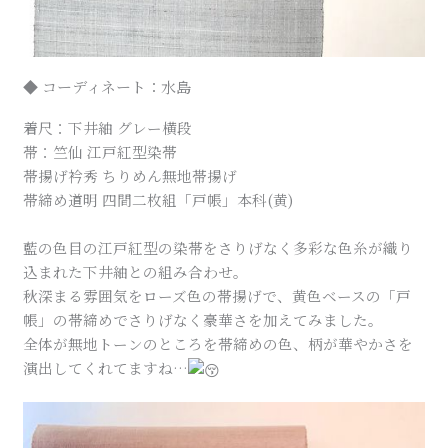
◆ コーディネート：水島
着尺：下井紬 グレー横段
帯：竺仙 江戸紅型染帯
帯揚げ衿秀 ちりめん無地帯揚げ
帯締め道明 四間二枚組「戸帳」本科(黄)
藍の色目の江戸紅型の染帯をさりげなく多彩な色糸が織り
込まれた下井紬との組み合わせ。
秋深まる雰囲気をローズ色の帯揚げで、黄色ベースの「戸
帳」の帯締めでさりげなく豪華さを加えてみました。
全体が無地トーンのところを帯締めの色、柄が華やかさを
演出してくれてますね…