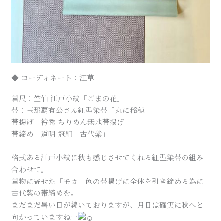
◆ コーディネート：江草
着尺：竺仙 江戸小紋「ごまの花」
帯：玉那覇有公さん紅型染帯「丸に稲穂」
帯揚げ：衿秀 ちりめん無地帯揚げ
帯締め：道明 冠組「古代紫」
格式ある江戸小紋に秋も感じさせてくれる紅型染帯の組み
合わせて。
着物に寄せた「モカ」色の帯揚げに全体を引き締める為に
古代紫の帯締めを。
まだまだ暑い日が続いておりますが、月日は確実に秋へと
向かっていますね…