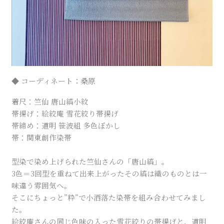
◆ コーディネート：桑原
着尺：竺仙 唐山縞小紋
帯揚げ：絵絞庵 雪花絞り帯揚げ
帯締め：道明 笹波組 多色ぼかし
帯：関東創作染帯
型染で染め上げられた竺仙さんの「唐山縞」。
3色＝3回型を重ねて出来上がったその縞は織のものとは一
味違う雰囲気へ。
そこにちょっと”粋”で小洒落た染帯を組み合わせてみまし
た。
絵絞庵さんの同じ色味の入った雪花絞りの帯揚げと、道明