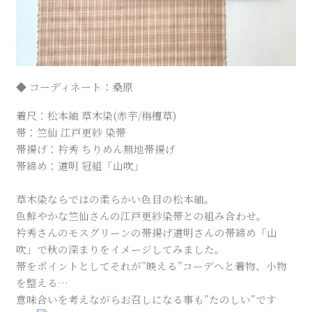
◆ コーディネート：桑原
着尺：松本紬 草木染(赤芋/栴檀草)
帯：竺仙 江戸更紗 染帯
帯揚げ：衿秀 ちりめん無地帯揚げ
帯締め：道明 冠組「山吹」
草木染ならではの柔らかい色目の松本紬。
色鮮やかな竺仙さんの江戸更紗染帯との組み合わせ。
衿秀さんのモスグリーンの帯揚げ道明さんの帯締め「山
吹」で秋の深まりをイメージしてみました。
帯をポイントとしてそれが”映える”コーデへと着物、小物
を整える…
意味合いを考えながらお召しになる事も”たのしい”です