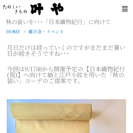
内
メ
容
ニ
を
ュ
秋の装いを･･･「日本織物紀行」に向けて
ー
ス
HOME
展示会・イベント
キ
ッ
プ
月日だけは経っていくのですがまだまだ暑い
日が続きそうですね･･･
今回は9/17㈮から開催予定の【日本織物紀行
(仮)】へ向けて紬と江戸小紋を用いた「秋の
装い」コーデのご提案です。