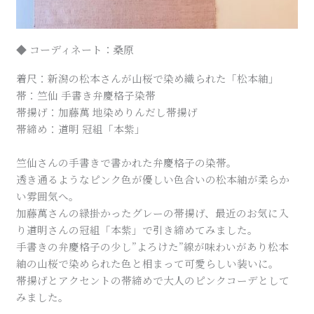
◆ コーディネート：桑原
着尺：新潟の松本さんが山桜で染め織られた「松本紬」
帯：竺仙 手書き弁慶格子染帯
帯揚げ：加藤萬 地染めりんだし帯揚げ
帯締め：道明 冠組「本紫」
竺仙さんの手書きで書かれた弁慶格子の染帯。
透き通るようなピンク色が優しい色合いの松本紬が柔らか
い雰囲気へ。
加藤萬さんの緑掛かったグレーの帯揚げ、最近のお気に入
り道明さんの冠組「本紫」で引き締めてみました。
手書きの弁慶格子の少し”よろけた”線が味わいがあり松本
紬の山桜で染められた色と相まって可愛らしい装いに。
帯揚げとアクセントの帯締めで大人のピンクコーデとして
みました。