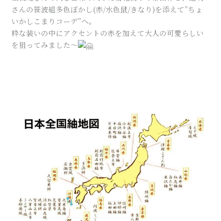
さんの笹波組多色ぼかし(赤/水色鼠/きなり)を添えて”ちょ
いかしこまりコーデ”へ。
粋な装いの中にアクセントの赤を加えて大人の可愛らしい
を狙ってみました〜