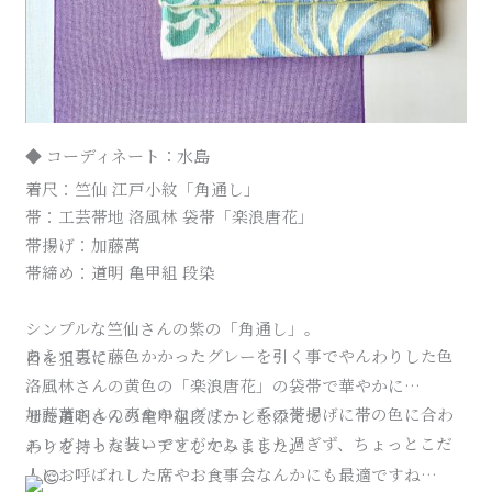
◆ コーディネート：水島
着尺：竺仙 江戸小紋「角通し」
帯：工芸帯地 洛風林 袋帯「楽浪唐花」
帯揚げ：加藤萬
帯締め：道明 亀甲組 段染
シンプルな竺仙さんの紫の「角通し」。
あえて裏に藤色かかったグレーを引く事でやんわりした色目を狙って…
洛風林さんの黄色の「楽浪唐花」の袋帯で華やかに…
加藤萬さんの爽やかなグリーン系の帯揚げに帯の色に合わせた道明さんの亀甲組段ぼかしを添えて…
エレガントな装いですがかしこまり過ぎず、ちょっとこだわりを持ったコーデとしてみました。
人にお呼ばれした席やお食事会なんかにも最適ですね…