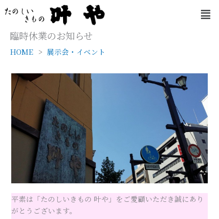
内
メ
容
ニ
を
ュ
臨時休業のお知らせ
ー
ス
HOME
展示会・イベント
キ
ッ
プ
平素は「たのしいきもの 叶や」をご愛顧いただき誠にあり
がとうございます。