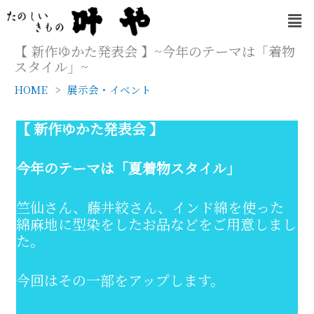
内
メ
容
ニ
を
ュ
【 新作ゆかた発表会 】~今年のテーマは「着物
ー
ス
スタイル」~
キ
HOME
展示会・イベント
ッ
プ
【 新作ゆかた発表会 】
今年のテーマは「夏着物スタイル」
竺仙さん、藤井絞さん、インド綿を使った
綿麻地に型染をしたお品などをご用意しまし
た。
今回はその一部をアップします。