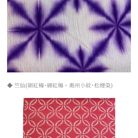
◆ 竺仙(絹紅梅･綿紅梅・奥州小紋･松煙染)