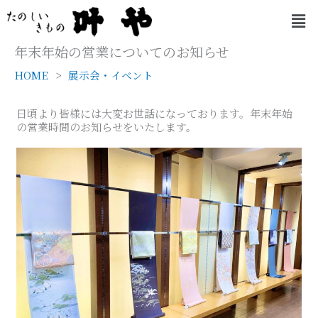
内
メ
容
ニ
を
ュ
年末年始の営業についてのお知らせ
ー
ス
HOME
展示会・イベント
キ
ッ
プ
日頃より皆様には大変お世話になっております。年末年始
の営業時間のお知らせをいたします。