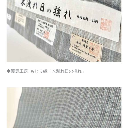
◆渡豊工房 もじり織「木漏れ日の揺れ」