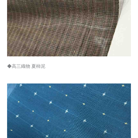
◆高三織物 夏柿泥