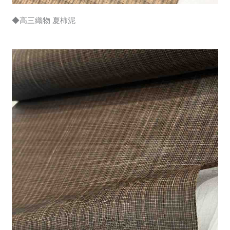
◆高三織物 夏柿泥