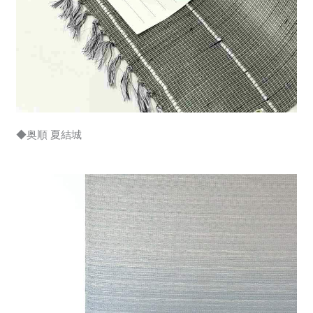
◆奥順 夏結城