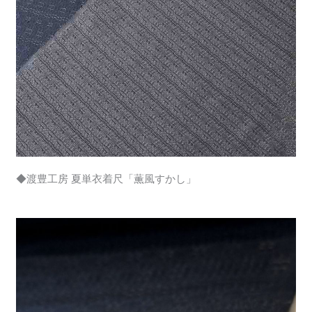
◆渡豊工房 夏単衣着尺「薫風すかし」