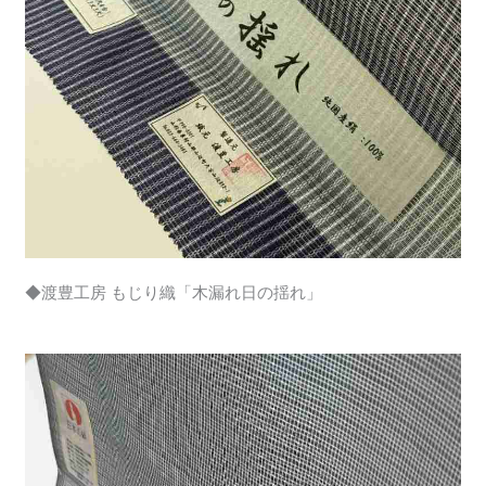
◆渡豊工房 もじり織「木漏れ日の揺れ」