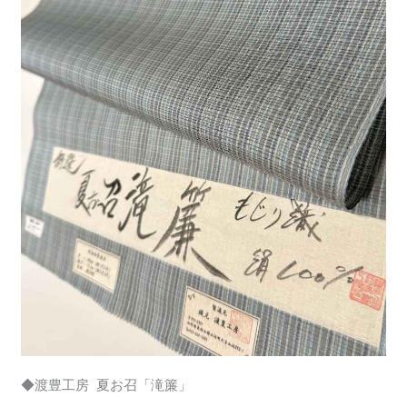
◆渡豊工房 夏お召「滝簾」