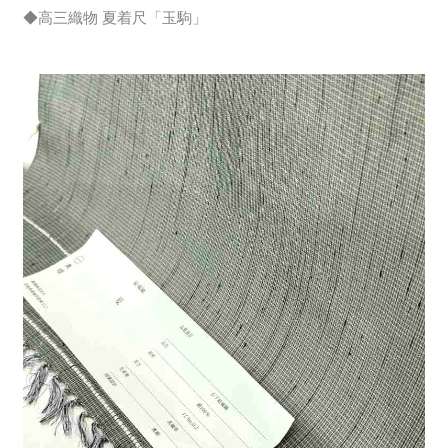
◆高三織物 夏着尺「玉駒」