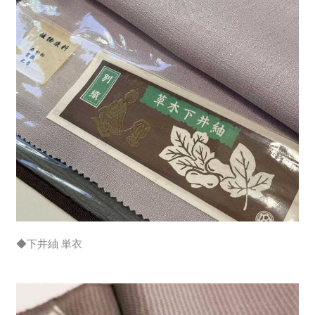
◆下井紬 単衣