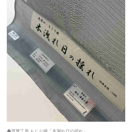
◆渡豊工房 もじり織「木漏れ日の揺れ」