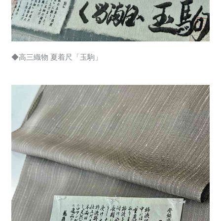
◆高三織物 夏着尺「玉駒」