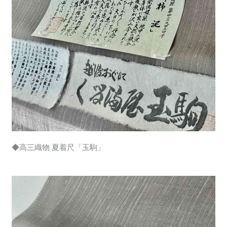
◆高三織物 夏着尺「玉駒」