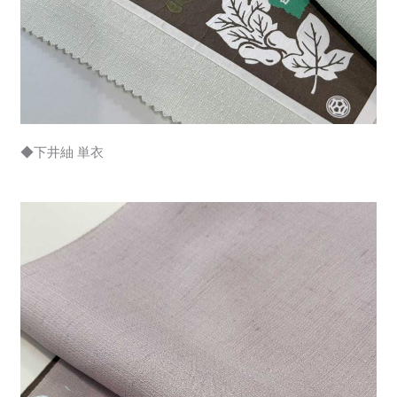
◆下井紬 単衣