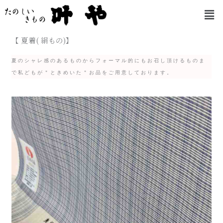
内
メ
容
ニ
を
ュ
【 夏着( 絹もの)】
ー
ス
キ
夏のシャレ感のあるものからフォーマル的にもお召し頂けるものま
ッ
で私どもが＂ときめいた＂お品をご用意しております。
プ