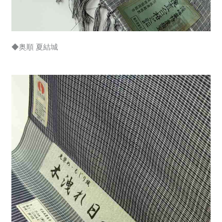
◆奥順 夏結城