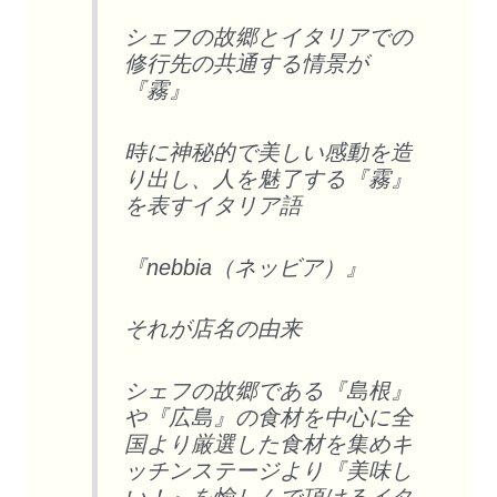
シェフの故郷とイタリアでの
修行先の共通する情景が
『霧』
時に神秘的で美しい感動を造
り出し、人を魅了する『霧』
を表すイタリア語
『nebbia（ネッビア）』
それが店名の由来
シェフの故郷である『島根』
や『広島』の食材を中心に全
国より厳選した食材を集めキ
ッチンステージより『美味し