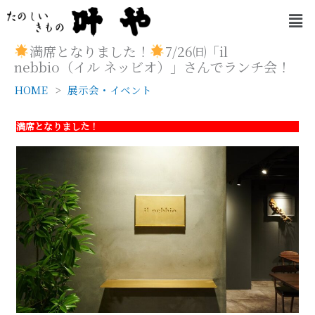
内
メ
容
ニ
を
ュ
満席となりました！
7/26㈰「il
ー
ス
nebbio（イル ネッビオ）」さんでランチ会！
キ
HOME
展示会・イベント
ッ
プ
満席となりました！