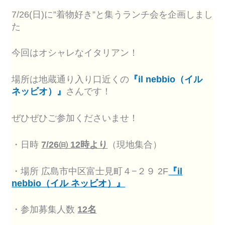
7/26(日)に”着物好き”と集うランチ会を企画しまし
た
今回はオシャレなイタリアン！
場所は地蔵通り入り口近くの
『il nebbio（イル
ネッビオ）』
さんです！
ぜひぜひご参加くださいませ！
・日時
7/26㈰ 12時より
（現地集合）
・場所 広島市中区富士見町４−２９ 2F
『il
nebbio（イル ネッビオ）』
・参加募集人数
12名