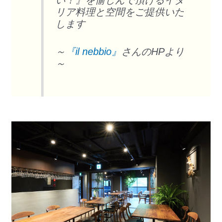
い！』を愉しんで頂けるイタ
リア料理と空間をご提供いた
します
～
『il nebbio』
さんのHPより
～