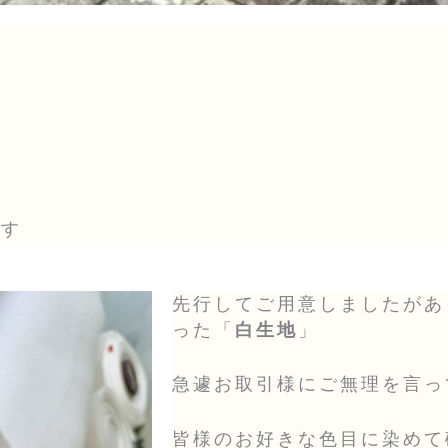
！
ます
先行してご用意しましたがあ
った「
白生地
」
急遽お取引様にご無理を言っ
皆様のお好きな色目に染めて