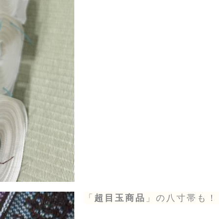
「
超目玉商品
」の八寸帯も！