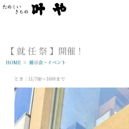
内
容
を
ス
キ
ッ
【 就 任 祭 】開催！
プ
HOME
展示会・イベント
とき：11/7㈮～16㈰まで