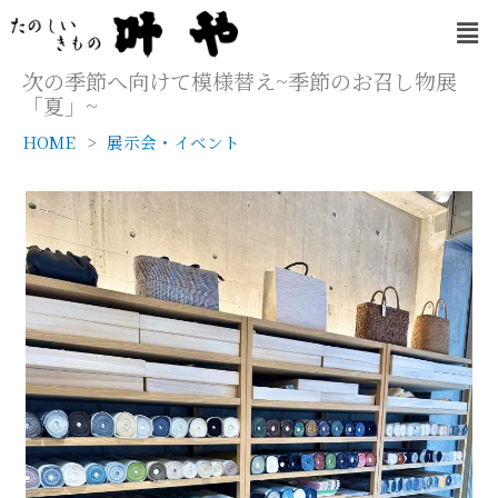
内
メ
容
ニ
を
ュ
次の季節へ向けて模様替え~季節のお召し物展
ー
ス
「夏」~
キ
HOME
展示会・イベント
ッ
プ